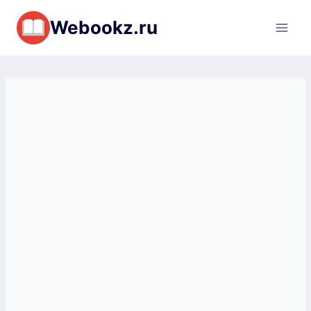
Перейти
Webookz.ru
к
содержимому