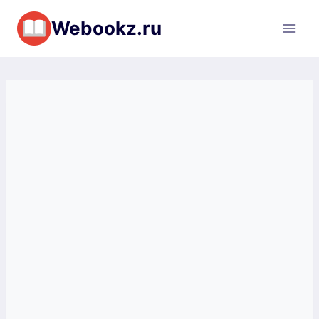
Перейти
Webookz.ru
к
содержимому