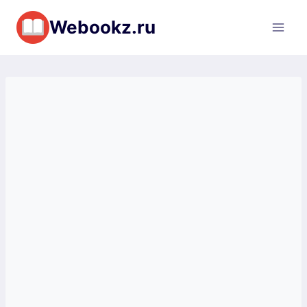
Перейти
Webookz.ru
к
содержимому