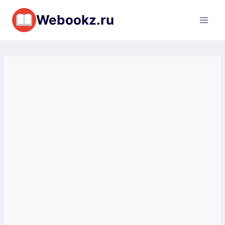
Перейти
Webookz.ru
к
содержимому