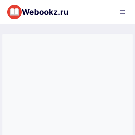
Перейти
Webookz.ru
к
содержимому