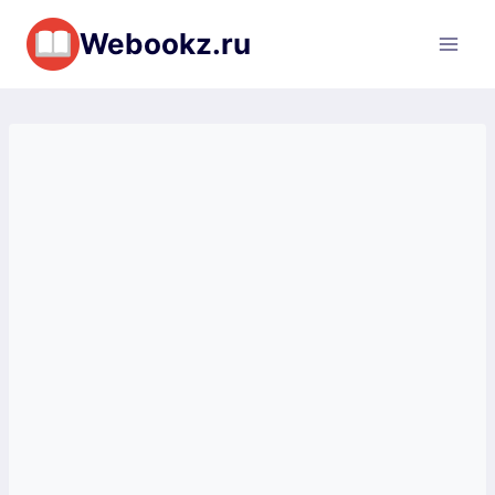
Перейти
Webookz.ru
к
содержимому