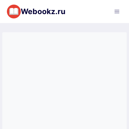
Перейти
Webookz.ru
к
содержимому