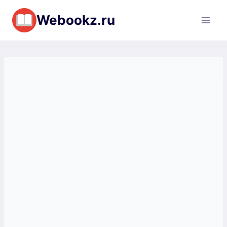
Перейти
Webookz.ru
к
содержимому