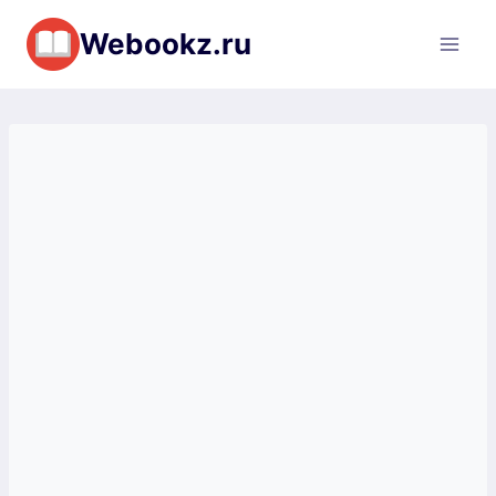
Перейти
Webookz.ru
к
содержимому