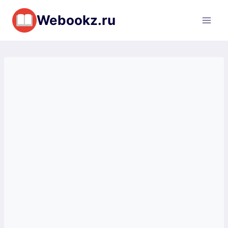
Перейти
Webookz.ru
к
содержимому