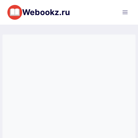
Перейти
Webookz.ru
к
содержимому