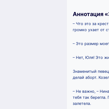
Аннотация «
– Что это за крес
громко ухает от с
– Это размер мое
– Нет, Юля! Это ж
Знаменитый певец
делай аборт. Козе
– Не важно, – Нина
тебя так берегла.
залетела.