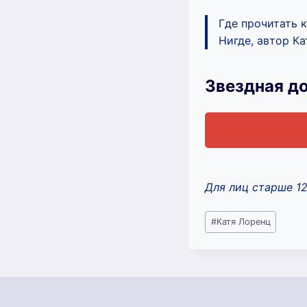
Где прочитать 
Нигде, автор Ка
Звездная д
Для лиц старше 1
Метки
#
Катя Лоренц
записи: