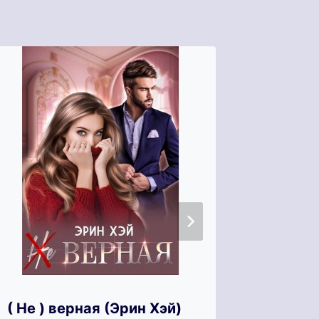
( Не ) верная (Эрин Хэй)
Внебра