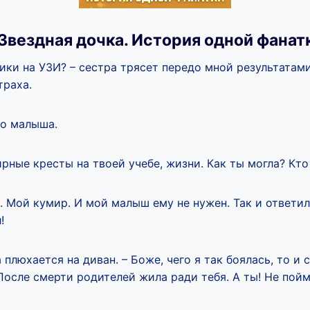
Звездная дочка. История одной фанат
тики на УЗИ? – сестра трясет передо мной результатами
траха.
го малыша.
ирные кресты на твоей учебе, жизни. Как ты могла? Кто
. Мой кумир. И мой малыш ему не нужен. Так и ответил
л!
 плюхается на диван. – Боже, чего я так боялась, то и 
 После смерти родителей жила ради тебя. А ты! Не пойм