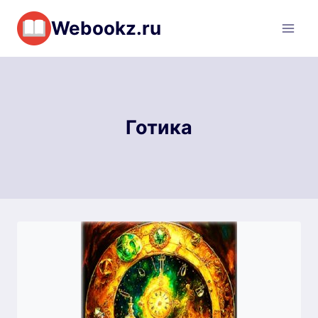
Перейти
Webookz.ru
к
содержимому
Готика