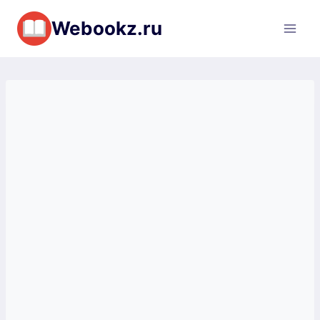
Перейти
Webookz.ru
к
содержимому