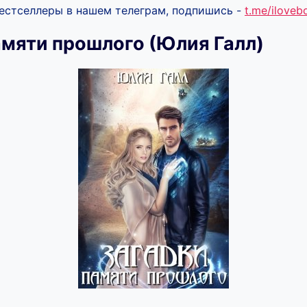
бестселлеры в нашем телеграм, подпишись -
t.me/ilove
амяти прошлого (Юлия Галл)