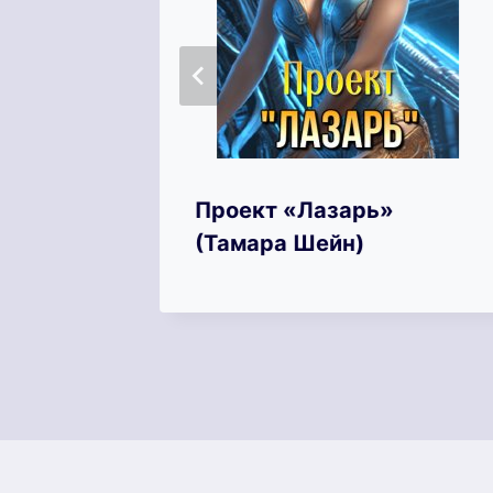
жить
Проект «Лазарь»
ллей)
(Тамара Шейн)