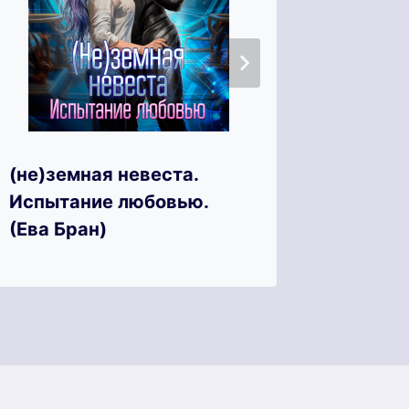
Жена п
(не)земная невеста.
планет
Испытание любовью.
Катрин
(Ева Бран)